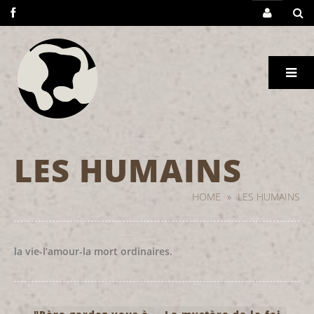
LES HUMAINS
HOME
»
LES HUMAINS
la vie-l’amour-la mort ordinaires.